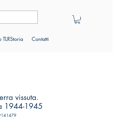
 TLRStoria
Contatti
erra vissuta.
a 1944-1945
99141479