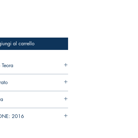
iungi al carrello
 Teora
rato
ra
ONE: 2016