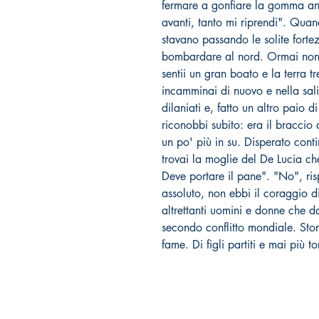
fermare a gonfiare la gomma ante
avanti, tanto mi riprendi". Quand
stavano passando le solite fort
bombardare al nord. Ormai non
sentii un gran boato e la terra t
incamminai di nuovo e nella sali
dilaniati e, fatto un altro paio d
riconobbi subito: era il braccio 
un po' più in su. Disperato conti
trovai la moglie del De Lucia ch
Deve portare il pane". "No", risp
assoluto, non ebbi il coraggio di
altrettanti uomini e donne che 
secondo conflitto mondiale. Stor
fame. Di figli partiti e mai più to