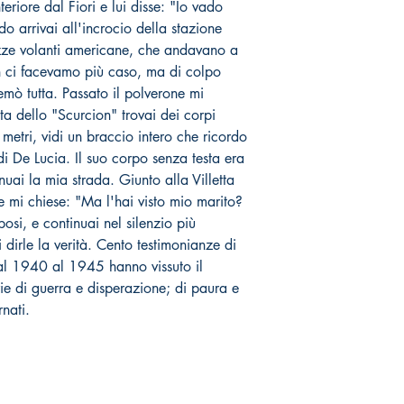
riore dal Fiori e lui disse: "Io vado
o arrivai all'incrocio della stazione
ezze volanti americane, che andavano a
 ci facevamo più caso, ma di colpo
remò tutta. Passato il polverone mi
ta dello "Scurcion" trovai dei corpi
i metri, vidi un braccio intero che ricordo
di De Lucia. Il suo corpo senza testa era
nuai la mia strada. Giunto alla Villetta
e mi chiese: "Ma l'hai visto mio marito?
osi, e continuai nel silenzio più
 dirle la verità. Cento testimonianze di
dal 1940 al 1945 hanno vissuto il
ie di guerra e disperazione; di paura e
rnati.