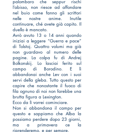
palombaro che seppur rischi
l’abisso, non riesce ad affondare
nel buio come fanno gli scrittori
nelle nostre anime. Inutile
continuare, ché avete già capito. Il
duello è mancato.
Avrò avuto 13 o 14 anni quando
iniziai a leggere “Guerra e pace”
di Tolstoj. Quattro volumi ma già
non guardavo al numero delle
pagine. La colpa fu di Andrej
Bolkonskij. Lo lasciai ferito sul
campo di Borodino. E lì
abbandonai anche Lev con i suoi
servi della gleba. Tutto questo per
capire che nonostante il fuoco di
fila ognuno di noi non farebbe una
brutta figura a Lexington.
Ecco da lì vorrei cominciare.
Non si abbandona il campo per
questo e sappiamo che Alba la
possiamo perdere dopo 23 giorni,
ma a primavera ce la
riprenderemo, e per sempre.