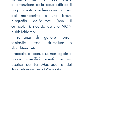
all'attenzione della casa editrice il
proprio testo spedendo una sinossi
del manoscritto e una breve
biografia dell'autore (non il
curriculum), ricordando che NON
pubblichiamo:
- romanzi di genere horror,
fantastici, rosa, sfumature o
sbiaditure, etc.
- raccolte di poesie se non legate a
progetti specifici inerenti i percorsi
poetici de La Masnada e del
Festivaletteratura di Calabria.
Inviando la vostra email non
inserite alcun allegato e dunque
sia la sinossi, sia la biografia
vanno inserite nel corpo della
email.
Visto l'alto numero di email e
proposte che riceviamo non
garantiamo una risposta anche