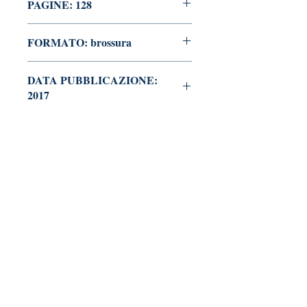
PAGINE: 128
FORMATO: brossura
DATA PUBBLICAZIONE:
2017
Tralerighe libri editore
Marchio editoriale di Andrea Giannasi editore
Sede legale:
via Pisana Trav. I, 18 -
55100 Lucca
tralerighelibri@gmail.com