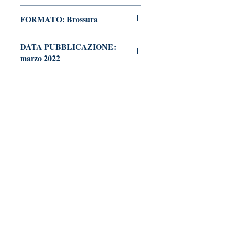
FORMATO: Brossura
DATA PUBBLICAZIONE:
marzo 2022
Tralerighe libri editore
Marchio editoriale di Andrea Giannasi editore
Sede legale:
via Pisana Trav. I, 18 -
55100 Lucca
tralerighelibri@gmail.com