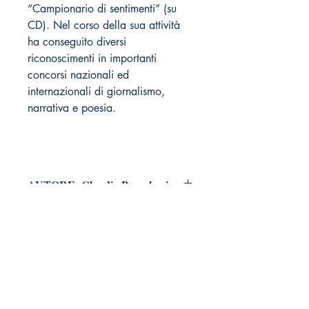
“Campionario di sentimenti” (su
CD). Nel corso della sua attività
ha conseguito diversi
riconoscimenti in importanti
concorsi nazionali ed
internazionali di giornalismo,
narrativa e poesia.
AUTORE: Claudio Beccalossi
Pagine: 112
FORMATO: Brossura
DATA PUBBLICAZIONE: