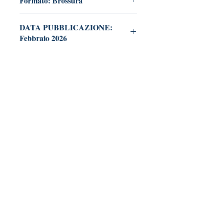
Formato: Brossura
DATA PUBBLICAZIONE:
Febbraio 2026
Tralerighe libri editore
Marchio editoriale di Andrea Giannasi editore
Sede legale:
via Pisana Trav. I, 18 -
55100 Lucca
tralerighelibri@gmail.com