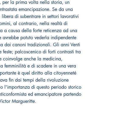
e, per la prima volta nella storia, un
ontrastata emancipazione. Se da una
libera di subentrare in settori lavorativi
uomini, al contrario, nella realtà di
a a causa della forte reticenza ad una
e avrebbe potuto vederla indipendente
 dai canoni tradizionali. Gli anni Venti
e feste; palcoscenico di forti contrasti tra
e coinvolge anche la medicina,
a femminilità e di scadere in una vera
rtante è quel diritto alla citoyenneté
tava fin dai tempi della rivoluzione
o l'importanza di questo periodo storico
anticonformista ed emancipatore partendo
ictor Margueritte.