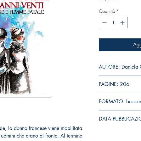
Quantità
*
Agg
AUTORE: Daniela
PAGINE: 206
FORMATO: brossu
DATA PUBBLICAZI
e, la donna francese viene mobilitata
li uomini che erano al fronte. Al termine