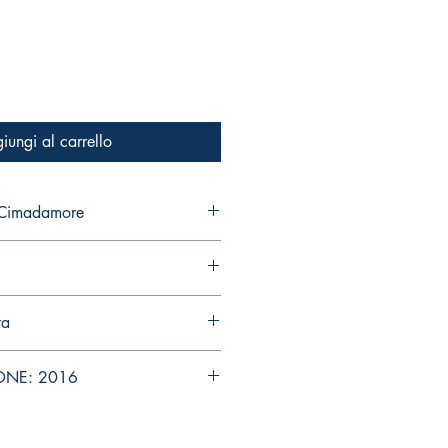
iungi al carrello
 Cimadamore
ra
ONE: 2016