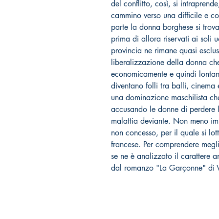
del conflitto, così, si intraprend
cammino verso una difficile e c
parte la donna borghese si trova 
prima di allora riservati ai soli 
provincia ne rimane quasi esclus
liberalizzazione della donna ch
economicamente e quindi lontana
diventano folli tra balli, cinema 
una dominazione maschilista ch
accusando le donne di perdere l
malattia deviante. Non meno impo
non concesso, per il quale si lot
francese. Per comprendere megli
se ne è analizzato il carattere 
dal romanzo "La Garçonne" di V