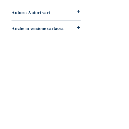
Autore: Autori vari
Anche in versione cartacea
vai alla pagina
Tralerighe libri editore
Marchio editoriale di Andrea Giannasi editore
Sede legale:
via Pisana Trav. I, 18 -
55100 Lucca