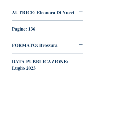
AUTRICE: Eleonora Di Nucci
Pagine: 136
FORMATO: Brossura
DATA PUBBLICAZIONE:
Luglio 2023
Tralerighe libri editore
Marchio editoriale di Andrea Giannasi editore
Sede legale: