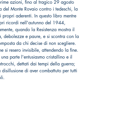
prime azioni, fino al tragico 29 agosto
 del Monte Rovaio contro i tedeschi, la
propri aderenti. In questo libro mentre
ropri ricordi nell'autunno del 1944,
vamente, quando la Resistenza mostra il
tà, debolezze e paure, e si scontra con la
omposta da chi decise di non scegliere.
e si resero invisibile, attendendo la fine.
na parte l'entusiasmo cristallino e il
etrocchi, dettati dai tempi della guerra;
a disillusione di aver combattuto per tutti
li.
Negozio online
Socials