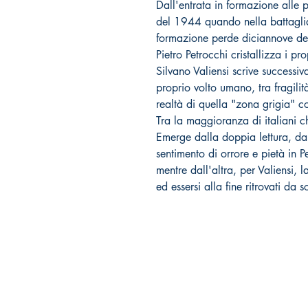
Dall'entrata in formazione alle 
del 1944 quando nella battaglia
formazione perde diciannove dei 
Pietro Petrocchi cristallizza i p
Silvano Valiensi scrive successi
proprio volto umano, tra fragili
realtà di quella "zona grigia" c
Tra la maggioranza di italiani ch
Emerge dalla doppia lettura, da u
sentimento di orrore e pietà in P
mentre dall'altra, per Valiensi, l
ed essersi alla fine ritrovati da so
Tralerighe libri editore
Marchio editoriale di Andrea Giannasi editore