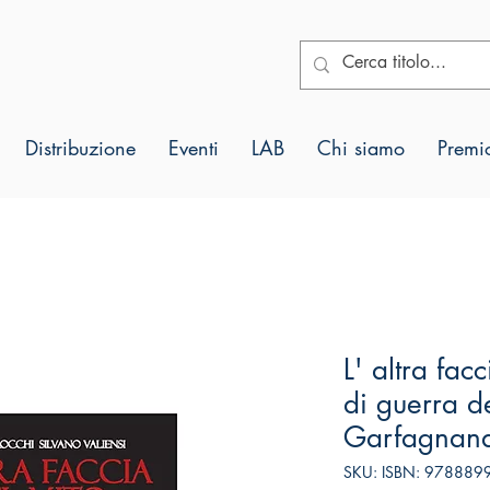
Distribuzione
Eventi
LAB
Chi siamo
Premio
L' altra fac
di guerra d
Garfagnan
SKU: ISBN: 97888