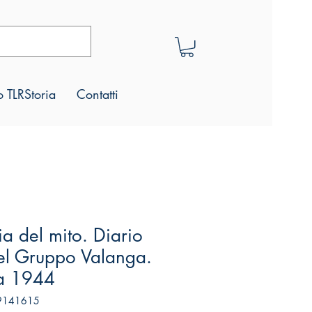
 TLRStoria
Contatti
cia del mito. Diario
el Gruppo Valanga.
a 1944
99141615