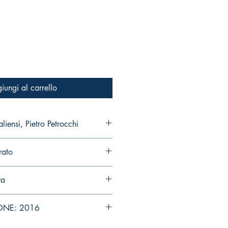
iungi al carrello
ano Valiensi, Pietro Petrocchi
rato
ra
ONE: 2016