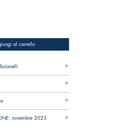
iungi al carrello
oianelli
ra
ONE: novembre 2023