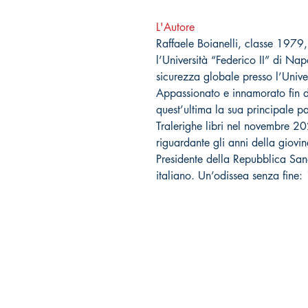
L'Autore
Raffaele Boianelli, classe 1979,
l’Università “Federico II” di Nap
sicurezza globale presso l’Univ
Appassionato e innamorato fin d
quest’ultima la sua principale 
Tralerighe libri nel novembre 20
riguardante gli anni della giovi
Presidente della Repubblica Sandr
italiano. Un’odissea senza fine
Tralerighe libri editore
Marchio editoriale di Andrea Giannasi editore