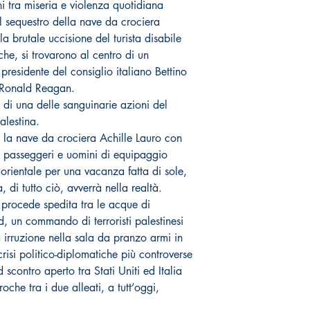
ghi tra miseria e violenza quotidiana
l sequestro della nave da crociera
la brutale uccisione del turista disabile
iche, si trovarono al centro di un
 presidente del consiglio italiano Bettino
o Ronald Reagan.
e di una delle sanguinarie azioni del
alestina.
 la nave da crociera Achille Lauro con
a passeggeri e uomini di equipaggio
orientale per una vacanza fatta di sole,
a, di tutto ciò, avverrà nella realtà.
procede spedita tra le acque di
d, un commando di terroristi palestinesi
 irruzione nella sala da pranzo armi in
isi politico-diplomatiche più controverse
 scontro aperto tra Stati Uniti ed Italia
oche tra i due alleati, a tutt’oggi,