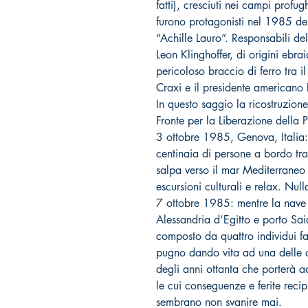
fatti), cresciuti nei campi profu
furono protagonisti nel 1985 de
“Achille Lauro”. Responsabili del
Leon Klinghoffer, di origini ebra
pericoloso braccio di ferro tra il
Craxi e il presidente american
In questo saggio la ricostruzion
Fronte per la Liberazione della P
3 ottobre 1985, Genova, Italia:
centinaia di persone a bordo tr
salpa verso il mar Mediterraneo 
escursioni culturali e relax. Null
7 ottobre 1985: mentre la nave 
Alessandria d’Egitto e porto Sai
composto da quattro individui fa
pugno dando vita ad una delle cr
degli anni ottanta che porterà ad
le cui conseguenze e ferite recipr
sembrano non svanire mai.