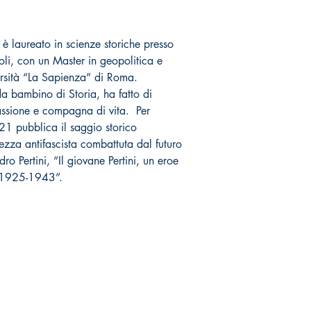
 è laureato in scienze storiche presso
oli, con un Master in geopolitica e
ersità “La Sapienza” di Roma.
a bambino di Storia, ha fatto di
passione e compagna di vita. Per
21 pubblica il saggio storico
nezza antifascista combattuta dal futuro
o Pertini, “Il giovane Pertini, un eroe
: 1925-1943”.
Negozio online
Socials