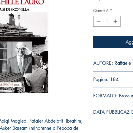
Quantità
*
Agg
AUTORE: Raffaele B
Pagine: 184
FORMATO: Brossu
DATA PUBBLICAZI
l Molqi Magied, Fataier Abdelatif
Ibrahim,
Asker Bassam (minorenne all’epoca dei