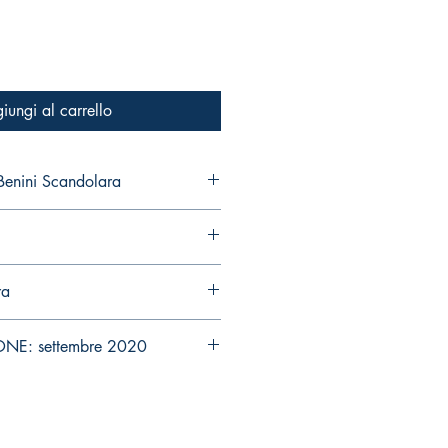
iungi al carrello
enini Scandolara
ra
NE: settembre 2020