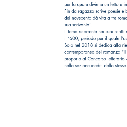
per la quale diviene un lettore i
Fin da ragazzo scrive poesie e b
del novecento dà vita a tre roma
sua scrivania’.
Il tema ricorrente nei suoi scritti
il ‘600, periodo per il quale l’a
Solo nel 2018 si dedica alla ri
contemporanea del romanzo “Il 
proporlo al Concorso letterari
nella sezione inediti dello stesso
Tralerighe libri editore
Marchio editoriale di Andrea Giannasi editore