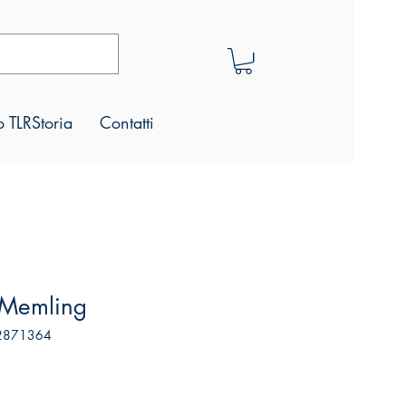
 TLRStoria
Contatti
di Memling
32871364