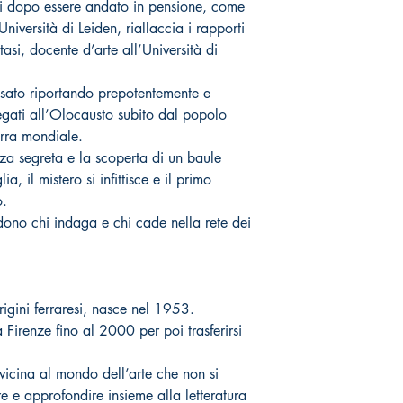
ni dopo essere andato in pensione, come
Università di Leiden, riallaccia i rapporti
asi, docente d’arte all’Università di
sato riportando prepotentemente e
egati all’Olocausto subito dal popolo
rra mondiale.
za segreta e la scoperta di un baule
a, il mistero si infittisce e il primo
o.
dono chi indaga e chi cade nella rete dei
igini ferraresi, nasce nel 1953.
a Firenze fino al 2000 per poi trasferirsi
avvicina al mondo dell’arte che non si
e e approfondire insieme alla letteratura