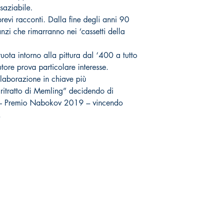
nsaziabile.
revi racconti. Dalla fine degli anni 90
nzi che rimarranno nei ‘cassetti della
 ruota intorno alla pittura dal ‘400 a tutto
utore prova particolare interesse.
elaborazione in chiave più
ritratto di Memling” decidendo di
o – Premio Nabokov 2019 – vincendo
.
Negozio online
Socials
Spedizioni & Resi
Facebook