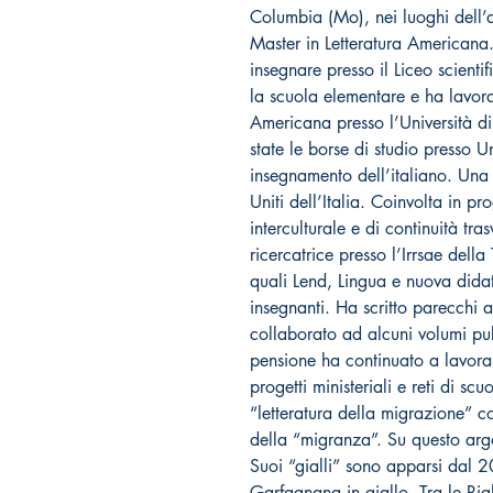
Columbia (Mo), nei luoghi dell’
Master in Letteratura Americana.
insegnare presso il Liceo scienti
la scuola elementare e ha lavor
Americana presso l’Università di
state le borse di studio presso 
insegnamento dell’italiano. Una 
Uniti dell’Italia. Coinvolta in pr
interculturale e di continuità tr
ricercatrice presso l’Irrsae dell
quali Lend, Lingua e nuova dida
insegnanti. Ha scritto parecchi a
collaborato ad alcuni volumi pu
pensione ha continuato a lavora
progetti ministeriali e reti di sc
“letteratura della migrazione” con
della “migranza”. Su questo arg
Suoi “gialli” sono apparsi dal 
Garfagnana in giallo, Tra le Righe