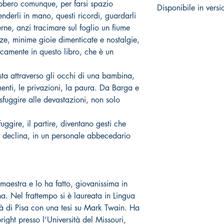
rebbero comunque, per farsi spazio
Disponibile in versi
nderli in mano, questi ricordi, guardarli
vai alla pagina
erne, anzi tracimare sul foglio un fiume
e, minime gioie dimenticate e nostalgie,
camente in questo libro, che è un
ta attraverso gli occhi di una bambina,
menti, le privazioni, la paura. Da Barga e
fuggire alle devastazioni, non solo
fuggire, il partire, diventano gesti che
e declina, in un personale abbecedario
 maestra e lo ha fatto, giovanissima in
na. Nel frattempo si è laureata in Lingua
ità di Pisa con una tesi su Mark Twain. Ha
right presso l’Università del Missouri,