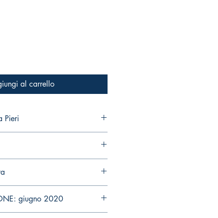
iungi al carrello
 Pieri
ra
ONE: giugno 2020