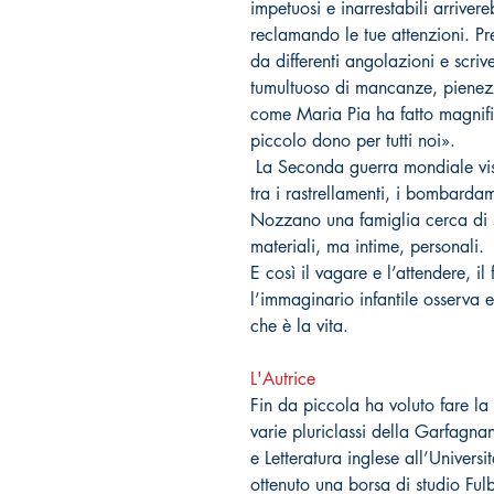
impetuosi e inarrestabili arrive
reclamando le tue attenzioni. Pre
da differenti angolazioni e scriv
tumultuoso di mancanze, pienezz
come Maria Pia ha fatto magnifi
piccolo dono per tutti noi».
La Seconda guerra mondiale vis
tra i rastrellamenti, i bombarda
Nozzano una famiglia cerca di s
materiali, ma intime, personali.
E così il vagare e l’attendere, il 
l’immaginario infantile osserva 
che è la vita.
L'Autrice
Fin da piccola ha voluto fare la
varie pluriclassi della Garfagna
e Letteratura inglese all’Univers
ottenuto una borsa di studio Fulb