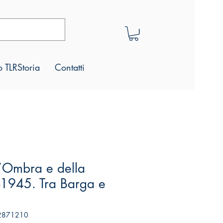
 TLRStoria
Contatti
ll’Ombra e della
-1945. Tra Barga e
32871210