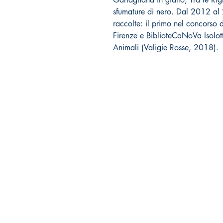
sfumature di nero. Dal 2012 al
raccolte: il primo nel concorso 
Firenze e BiblioteCaNoVa Isolotto
Animali (Valigie Rosse, 2018).
Tralerighe libri editore
Marchio editoriale di Andrea Giannasi editore
Sede legale:
via Pisana Trav. I, 18 -
55100 Lucca
tralerighelibri@gmail.com