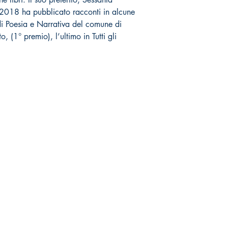
 2018 ha pubblicato racconti in alcune
di Poesia e Narrativa del comune di
, (1° premio), l’ultimo in Tutti gli
Negozio online
Socials
Spedizioni & Resi
Facebook
Politica della Privacy
Twitter
Nota legale
Instagram
Youtube