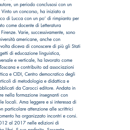
autore, un periodo conclusosi con un
 Vinto un concorso, ha iniziato a
fico di Lucca con un po’ di rimpianto per
ato come docente di Letteratura
 Firenze. Varie, successivamente, sono
Università americane, anche con
volta diceva di conoscere di più gli Stati
ogetti di educazione linguistica,
asversale e verticale, ha lavorato come
a Toscana e contribuito ad associazioni
ttica e CIDI, Centro democratico degli
rticoli di metodologia e didattica e
bblicati da Carocci editore. Andata in
re nella formazione insegnanti con
uole locali. Ama leggere e si interessa di
 particolare attenzione alle scrittrici
omento ha organizzato incontri e corsi.
2012 al 2017 nelle edizioni di
 libri. Il suo preferito, Sessanta