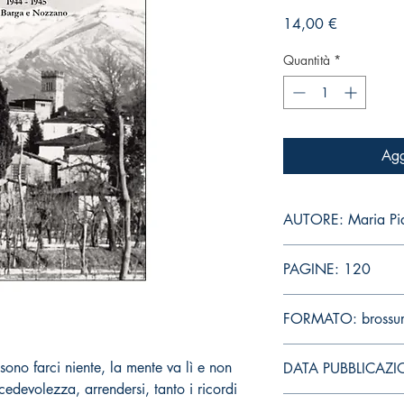
Prezzo
14,00 €
Quantità
*
Agg
AUTORE: Maria Pia
PAGINE: 120
FORMATO: brossu
ono farci niente, la mente va lì e non
DATA PUBBLICAZI
cedevolezza, arrendersi, tanto i ricordi