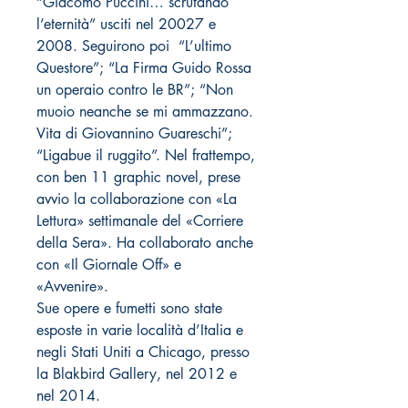
“Giacomo Puccini… scrutando
l’eternità” usciti nel 20027 e
2008. Seguirono poi “L’ultimo
Questore”; “La Firma Guido Rossa
un operaio contro le BR”; “Non
muoio neanche se mi ammazzano.
Vita di Giovannino Guareschi”;
“Ligabue il ruggito”. Nel frattempo,
con ben 11 graphic novel, prese
avvio la collaborazione con «La
Lettura» settimanale del «Corriere
della Sera». Ha collaborato anche
con «Il Giornale Off» e
«Avvenire».
Sue opere e fumetti sono state
esposte in varie località d’Italia e
negli Stati Uniti a Chicago, presso
la Blakbird Gallery, nel 2012 e
nel 2014.