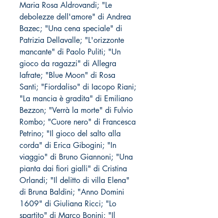
Maria Rosa Aldrovandi; "Le
debolezze dell'amore" di Andrea
Bazec; "Una cena speciale" di
Patrizia Dellavalle; "L'orizzonte
mancante" di Paolo Puliti; "Un
gioco da ragazzi" di Allegra
Iafrate; "Blue Moon" di Rosa
Santi; "Fiordaliso" di Iacopo Riani;
"La mancia è gradita" di Emiliano
Bezzon; "Verrà la morte" di Fulvio
Rombo; "Cuore nero" di Francesca
Petrino; "Il gioco del salto alla
corda" di Erica Gibogini; "In
viaggio" di Bruno Giannoni; "Una
pianta dai fiori gialli" di Cristina
Orlandi; "Il delitto di villa Elena"
di Bruna Baldini; "Anno Domini
1609" di Giuliana Ricci; "Lo
spartito" di Marco Bonini; "Il