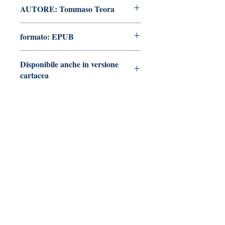
AUTORE: Tommaso Teora
formato: EPUB
Disponibile anche in versione
cartacea
Vai alla pagina
Tralerighe libri editore
Marchio editoriale di Andrea Giannasi editore
Sede legale:
via Pisana Trav. I, 18 -
55100 Lucca