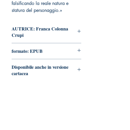
falsificando la reale natura e
statura del personaggio.»
AUTRICE: Franca Colonna
Crupi
formato: EPUB
Disponibile anche in versione
cartacea
Vai alla pagina
Tralerighe libri editore
Marchio editoriale di Andrea Giannasi editore