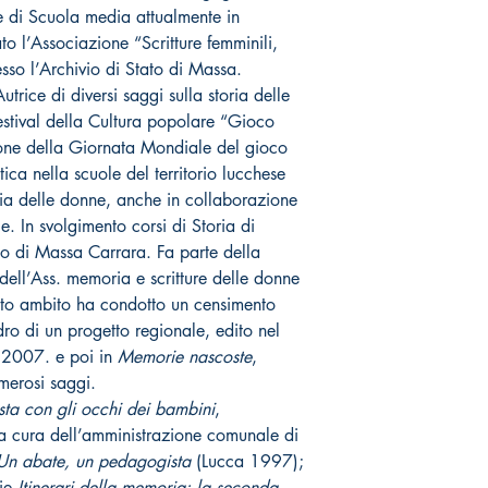
te di Scuola media attualmente in
 l’Associazione “Scritture femminili,
so l’Archivio di Stato di Massa.
trice di diversi saggi sulla storia delle
estival della Cultura popolare “Gioco
sione della Giornata Mondiale del gioco
tica nella scuole del territorio lucchese
oria delle donne, anche in collaborazione
. In svolgimento corsi di Storia di
rio di Massa Carrara. Fa parte della
 dell’Ass. memoria e scritture delle donne
sto ambito ha condotto un censimento
adro di un progetto regionale, edito nel
 2007. e poi in
Memorie nascoste
,
erosi saggi.
sta con gli occhi dei bambini
,
 a cura dell’amministrazione comunale di
 Un abate, un pedagogista
(Lucca 1997);
rie
Itinerari della memoria: la seconda