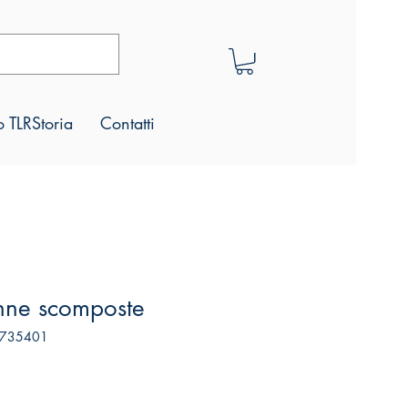
 TLRStoria
Contatti
nne scomposte
9735401