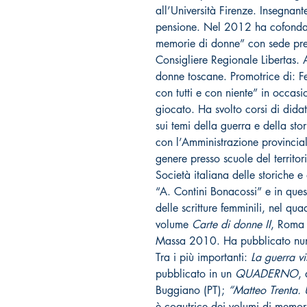
all’Università Firenze. Insegnan
pensione. Nel 2012 ha cofondato
memorie di donne” con sede pres
Consigliere Regionale Libertas. Au
donne toscane. Promotrice di: F
con tutti e con niente” in occa
giocato. Ha svolto corsi di didat
sui temi della guerra e della st
con l’Amministrazione provinciale
genere presso scuole del territo
Società italiana delle storiche e
“A. Contini Bonacossi” e in que
delle scritture femminili, nel qu
volume
Carte di donne II
, Roma
Massa 2010. Ha pubblicato num
Tra i più importanti:
La guerra vi
pubblicato in un
QUADERNO
,
Buggiano (PT);
“Matteo Trenta.
è coautrice dei volumi di memo