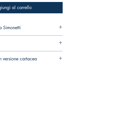
iungi al carrello
 Simonetti
n versione cartacea