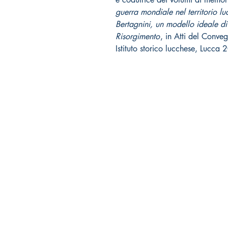
guerra mondiale nel territorio l
Bertagnini, un modello ideale di
Risorgimento
, in Atti del Conve
Istituto storico lucchese, Lucca
Tralerighe libri editore
Marchio editoriale di Andrea Giannasi editore
Sede legale:
via Pisana Trav. I, 18 -
55100 Lucca
tralerighelibri@gmail.com
P.iva 09345201009
Codice SDI: W7YVJK9