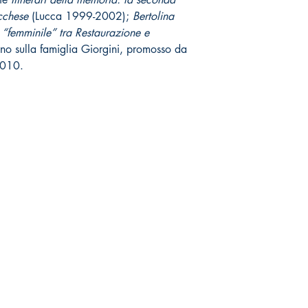
ucchese
(Lucca 1999-2002);
Bertolina
 “femminile” tra Restaurazione e
gno sulla famiglia Giorgini, promosso da
 2010.
Negozio online
Socials
Spedizioni & Resi
Facebook
Politica della Privacy
Twitter
Nota legale
Instagram
Youtube