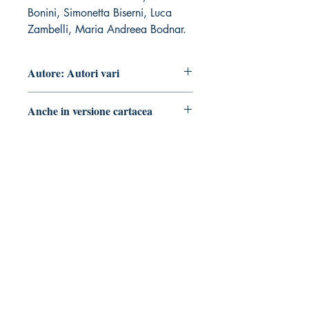
Bonini, Simonetta Biserni, Luca
Zambelli, Maria Andreea Bodnar.
Autore: Autori vari
Anche in versione cartacea
vai alla pagina
Tralerighe libri editore
Marchio editoriale di Andrea Giannasi editore
Sede legale:
via Pisana Trav. I, 18 -
55100 Lucca