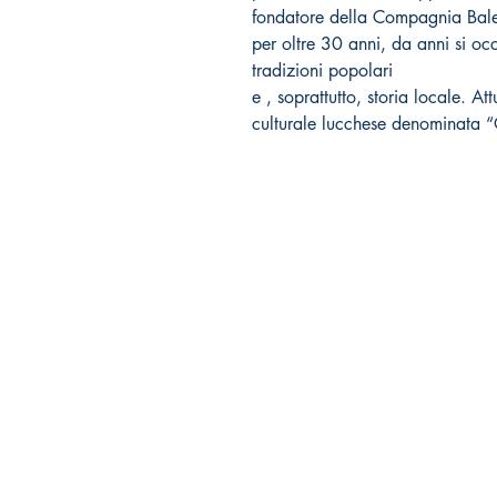
fondatore della Compagnia Balest
per oltre 30 anni, da anni si occ
tradizioni popolari
e , soprattutto, storia locale. A
culturale lucchese denominata “Of
Tralerighe libri editore
Marchio editoriale di Andrea Giannasi editore
Sede legale:
via Pisana Trav. I, 18 -
55100 Lucca
tralerighelibri@gmail.com
P.iva 09345201009