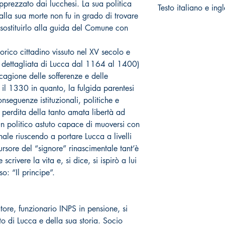
prezzato dai lucchesi. La sua politica
Testo italiano e ing
alla sua morte non fu in grado di trovare
 sostituirlo alla guida del Comune con
orico cittadino vissuto nel XV secolo e
a dettagliata di Lucca dal 1164 al 1400)
 cagione delle sofferenze e delle
 il 1330 in quanto, la fulgida parentesi
nseguenze istituzionali, politiche e
 perdita della tanto amata libertà ad
un politico astuto capace di muoversi con
le riuscendo a portare Lucca a livelli
cursore del “signore” rinascimentale tant’è
crivere la vita e, si dice, si ispirò a lui
so: “Il principe”.
re, funzionario INPS in pensione, si
o di Lucca e della sua storia. Socio