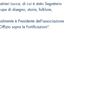
rieri Lucca, di cui è stato Segretario
upa di disegno, storia, folklore,
ttualmente è Presidente dell’associazione
fizio sopra le Fortificazioni”.
Negozio online
Socials
Spedizioni & Resi
Facebook
Politica della Privacy
Twitter
Nota legale
Instagram
Youtube