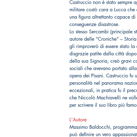
Castruccio non è stato sempre ap
militare costò cara a Lucca che 
una figura altrettanto capace di
conseguenze disastrose.
Lo stesso Sercambi (principale st
autore delle “Croniche” – Stori
gli rimproverò di essere stato la
disgrazie patite dalla città dopo
della sua Signoria, creò gravi co
sociali che avevano portato alla
opera dei Pisani. Castruccio fu 
personalità nel panorama naziona
eccezionali, in pratica fu il pre
che Niccolò Machiavelli ne volle s
per scrivere il suo libro più famo
L'Autore
Massimo Baldocchi, programmato
può definire un vero appassionat