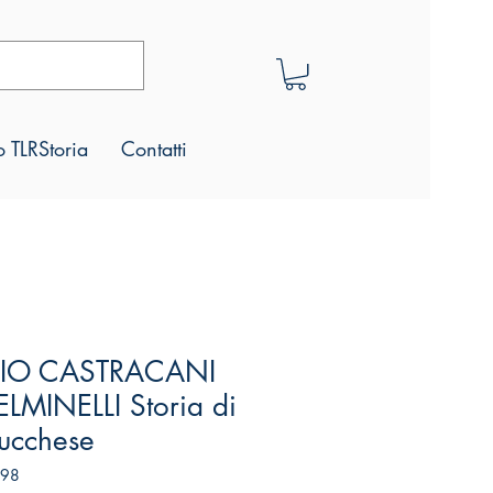
 TLRStoria
Contatti
IO CASTRACANI
LMINELLI Storia di
lucchese
198