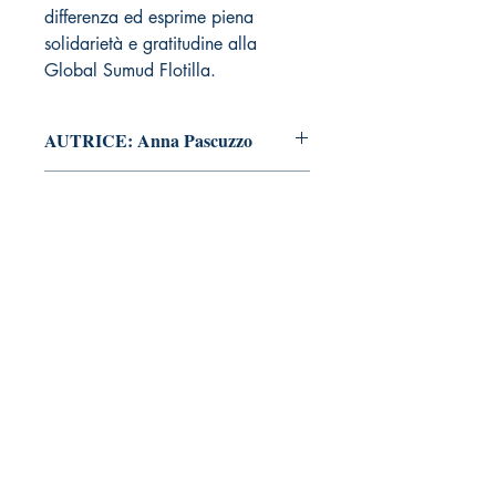
differenza ed esprime piena
solidarietà e gratitudine alla
Global Sumud Flotilla.
AUTRICE: Anna Pascuzzo
Pagine: 60
FORMATO: Brossura
DATA PUBBLICAZIONE:
Novembre 2025