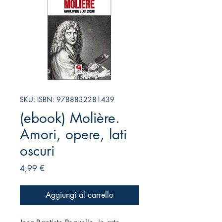
SKU: ISBN: 9788832281439
(ebook) Molière.
Amori, opere, lati
oscuri
Prezzo
4,99 €
Aggiungi al carrello