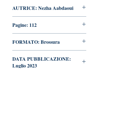
AUTRICE: Nezha Aabdaoui
Pagine: 112
FORMATO: Brossura
DATA PUBBLICAZIONE:
Luglio 2023
Tralerighe libri editore
Marchio editoriale di Andrea Giannasi editore
Sede legale: